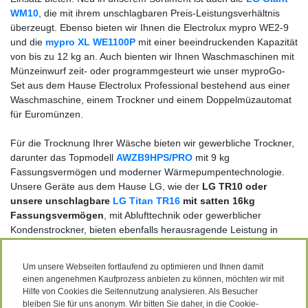
WM10
, die mit ihrem unschlagbaren Preis-Leistungsverhältnis
überzeugt. Ebenso bieten wir Ihnen die Electrolux mypro WE2-9
und die
mypro XL WE1100P
mit einer beeindruckenden Kapazität
von bis zu 12 kg an. Auch bienten wir Ihnen Waschmaschinen mit
Münzeinwurf zeit- oder programmgesteurt wie unser myproGo-
Set aus dem Hause Electrolux Professional bestehend aus einer
Waschmaschine, einem Trockner und einem Doppelmüzautomat
für Euromünzen.
Für die Trocknung Ihrer Wäsche bieten wir gewerbliche Trockner,
darunter das Topmodell
AWZB9HPS/PRO
mit 9 kg
Fassungsvermögen und moderner Wärmepumpentechnologie.
Unsere Geräte aus dem Hause LG, wie der
LG TR10 oder
unsere unschlagbare
LG Titan TR16
mit satten 16kg
Fassungsvermögen
, mit Ablufttechnik oder gewerblicher
Kondenstrockner, bieten ebenfalls herausragende Leistung in
ihrer Kategorie.
Um unsere Webseiten fortlaufend zu optimieren und Ihnen damit
Jetzt verfügbar:
Unter den Marken
BEKO Professional
bieten
einen angenehmen Kaufprozess anbieten zu können, möchten wir mit
wir ab sofort neue
Gewerbewaschmaschinen
und
Hilfe von Cookies die Seitennutzung analysieren. Als Besucher
Gewerbetrockner
an. Diese Geräte erfüllen höchste Ansprüche
bleiben Sie für uns anonym. Wir bitten Sie daher, in die Cookie-