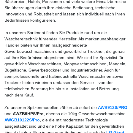
Bäckereien, Hotels, Pensionen und viele weitere Einsatzbereiche.
Sie überzeugen durch ihre einfache Bedienung, technische
Innovation und Robustheit und lassen sich individuell nach Ihren
Bedürfnissen konfigurieren.
In unserem Sortiment finden Sie Produkte rund um die
Wäschereitechnik führender Hersteller. Als markenunabhängiger
Händler bieten wir Ihnen maßgeschneiderte
Gewerbewaschmaschinen und gewerbliche Trockner, die genau
auf Ihre Bedürfnisse abgestimmt sind. Wir sind Ihr Spezialist für
gewerbliche Waschmaschinen, Moppwaschmaschinen, Mangeln,
Bügeltische, Gewerbetrockner und Industrietrockner. Auch für
semiprofessionelle und halbindustrielle Waschmaschinen sowie
Trockner bieten wir einen umfassenden Service – von der
telefonischen Beratung bis hin zur Installation und Betreuung
nach dem Kauf.
Zu unseren Spitzenmodellen zählen ab sofort die
AWB912S/PRO
und
AWZB9HPS/Pro
, ebenso die 10kg Gewerbewaschmaschine
AWGB10122S/Pro
, die die mit modernster Technologie
ausgestattet sind und eine hohe Kapazität für den gewerblichen
Einsatz bieten. Neu in unserem Sortiment ist auch die
LG Giant