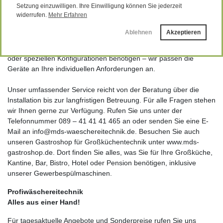
und sorgen für maximale Flexibilität in Ihrem Betrieb.
Setzung einzuwilligen. Ihre Einwilligung können Sie jederzeit
widerrufen.
Mehr Erfahren
Unsere Maschinen zeichnen sich besonders durch ihre intuitive
Ablehnen
Akzeptieren
und einfache Bedienung sowie durch technische Innovation und
Langlebigkeit aus. Egal, ob Sie Waschmaschinen mit Münzeinwurf
oder speziellen Konfigurationen benötigen – wir passen die
Geräte an Ihre individuellen Anforderungen an.
Unser umfassender Service reicht von der Beratung über die
Installation bis zur langfristigen Betreuung. Für alle Fragen stehen
wir Ihnen gerne zur Verfügung. Rufen Sie uns unter der
Telefonnummer 089 – 41 41 41 465 an oder senden Sie eine E-
Mail an info@mds-waeschereitechnik.de. Besuchen Sie auch
unseren Gastroshop für Großküchentechnik unter www.mds-
gastroshop.de. Dort finden Sie alles, was Sie für Ihre Großküche,
Kantine, Bar, Bistro, Hotel oder Pension benötigen, inklusive
unserer Gewerbespülmaschinen.
Profiwäschereitechnik
Alles aus einer Hand!
Für tagesaktuelle Angebote und Sonderpreise rufen Sie uns